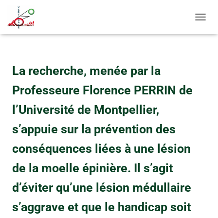
D
É
P
L
I
La recherche, menée par la
E
R
Professeure Florence PERRIN de
L
A
l’Université de Montpellier,
N
A
s’appuie sur la prévention des
V
I
G
conséquences liées à une lésion
A
T
de la moelle épinière. Il s’agit
I
O
d’éviter qu’une lésion médullaire
N
s’aggrave et que le handicap soit